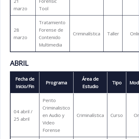
21
Forensic
marzo
Tool
Tratamiento
28
Forense de
Criminalística
Taller
Onli
marzo
Contenido
Multimedia
ABRIL
Fecha de
Área de
Programa
Tipo
Mod
Inicio/Fin
Estudio
Perito
Criminalistico
04 abril /
en Audio y
Criminalística
Curso
On
25 abril
Video
Forense