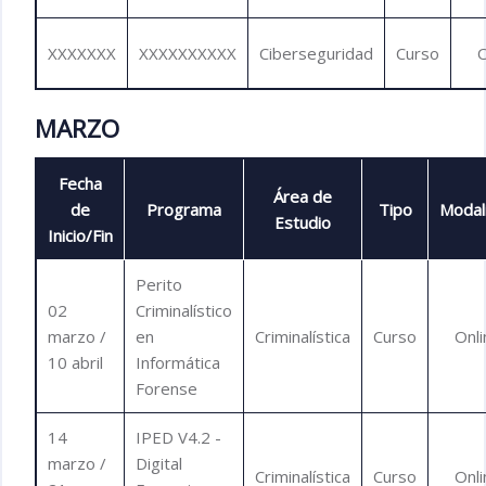
XXXXXXX
XXXXXXXXXX
Ciberseguridad
Curso
O
MARZO
Fecha
Área de
de
Programa
Tipo
Modal
Estudio
Inicio/Fin
Perito
02
Criminalístico
marzo /
en
Criminalística
Curso
Onli
10 abril
Informática
Forense
14
IPED V4.2 -
marzo /
Digital
Criminalística
Curso
Onli