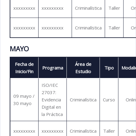
xxxxxxxxx
xxxxxxxxx
Criminalística
Taller
On
xxxxxxxxx
xxxxxxxxx
Criminalística
Taller
On
MAYO
Fecha de
Área de
Programa
Tipo
Modali
Inicio/Fin
Estudio
ISO/IEC
27037:
09 mayo /
Evidencia
Criminalística
Curso
Onli
30 mayo
Digital en
la Práctica
xxxxxxxxx
xxxxxxxxx
Criminalística
Taller
Onli