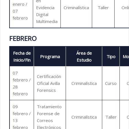
en
enero /
Evidencia
Criminalística
Taller
Onl
07
Digital
febrero
Multimedia
FEBRERO
Fecha de
Área de
Programa
Tipo
Mo
Inicio/Fin
Estudio
07
Certificación
febrero /
Oficial Avilla
Criminalística
Curso
O
28
Forensics
febrero
09
Tratamiento
febrero /
Forense de
Criminalística
Taller
O
13
Correos
febrero
Electrónicos