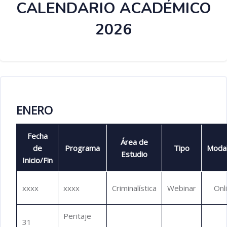
CALENDARIO ACADÉMICO
2026
Salta [Cocoon] Custom HTML
ENERO
Fecha
Área de
de
Programa
Tipo
Modal
Estudio
Inicio/Fin
xxxx
xxxx
Criminalística
Webinar
Onl
Peritaje
31