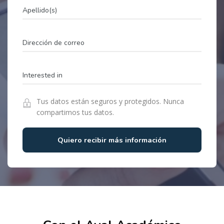
Tus datos están seguros y protegidos. Nunca
compartimos tus datos.
Quiero recibir más información
Bloques
Salta al contenido principal
Salta [Cocoon] Partners